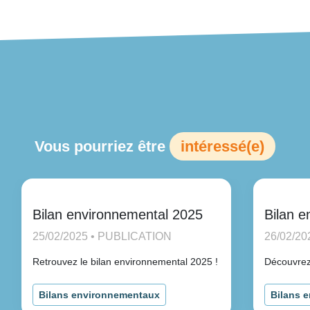
Vous pourriez être
intéressé(e)
Bilan environnemental 2025
Bilan e
25/02/2025 • PUBLICATION
26/02/2
Retrouvez le bilan environnemental 2025 !
Découvrez 
Bilans environnementaux
Bilans 