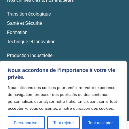
Nos chiffres clés & nos enquêtes
Transition écologique
Santé et Sécurité
Formation
Technique et Innovation
Production industrielle
Travaux
Nous accordons de l’importance à votre vie
Matériaux et recyclage
privée.
Nous utilisons des cookies pour améliorer votre expérience
Mentions légales
de navigation, proposer des publicités ou des contenus
Politique de confidentialité
personnalisés et analyser notre trafic. En cliquant sur « Tout
accepter », vous consentez à notre utilisation des cookies.
Personnaliser
Tout rejeter
Tout accepter