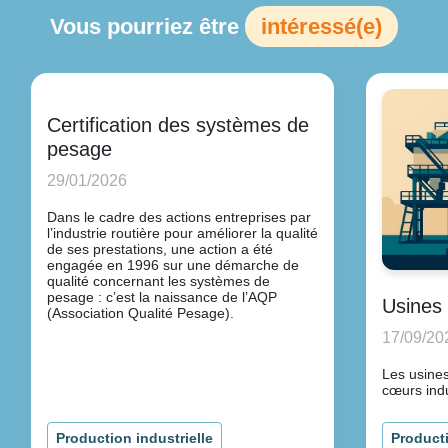
Vous pourriez être
intéressé(e)
Certification des systèmes de
pesage
29/01/2026
Dans le cadre des actions entreprises par
l’industrie routière pour améliorer la qualité
de ses prestations, une action a été
engagée en 1996 sur une démarche de
qualité concernant les systèmes de
pesage : c’est la naissance de l’AQP
Usines
(Association Qualité Pesage).
17/09/20
Les usines
cœurs indu
Production industrielle
Producti